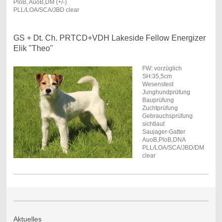
PloB, AuoB,DM (+/-)
PLL/LOA/SCA/JBD clear
GS + Dt. Ch. PRTCD+VDH Lakeside Fellow Energizer
Elik "Theo"
FW: vorzüglich
SH:35,5cm
Wesenstest
Junghundprüfung
Bauprüfung
Zuchtprüfung
Gebrauchsprüfung
sichtlaut
Saujager-Gatter
AuoB,PloB,DNA
PLL/LOA/SCA/JBD/DM
clear
Aktuelles