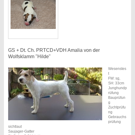
GS + Dt. Ch. PRTCD+VDH Amalia von der
Wolfsklamm "Hilde"
Wesenstes
t
FW: sg,
SH: 33cm
Junghundp
rüfung
Bauprüfun
g
Zuchtprüfu
ng
Gebrauchs
prüfung
sichtlaut
Saujager-Gatter