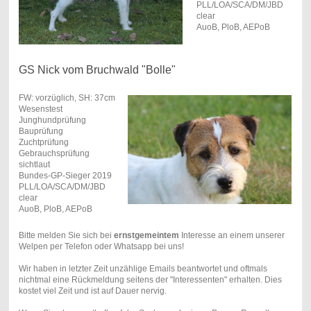
PLL/LOA/SCA/DM/JBD
clear
AuoB, PloB, AEPoB
GS Nick vom Bruchwald "Bolle"
FW: vorzüglich, SH: 37cm
Wesenstest
Junghundprüfung
Bauprüfung
Zuchtprüfung
Gebrauchsprüfung
sichtlaut
Bundes-GP-Sieger 2019
PLL/LOA/SCA/DM/JBD
clear
AuoB, PloB, AEPoB
Bitte melden Sie sich bei
ernstgemeintem
Interesse an einem unserer
Welpen per Telefon oder Whatsapp bei uns!
Wir haben in letzter Zeit unzählige Emails beantwortet und oftmals
nichtmal eine Rückmeldung seitens der "Interessenten" erhalten. Dies
kostet viel Zeit und ist auf Dauer nervig.