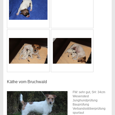
Käthe vom Bruchwald
FW: sehr gut, SH: 34cm
Wesenstest
Junghundprüfung
Bauprüfung
Verbandsstöberprüfung
spurlaut