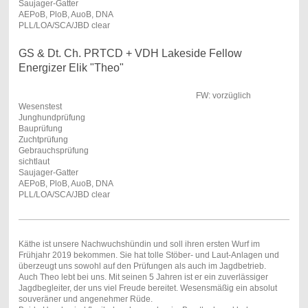
Saujager-Gatter
AEPoB, PloB, AuoB, DNA
PLL/LOA/SCA/JBD clear
GS & Dt. Ch. PRTCD + VDH Lakeside Fellow
Energizer Elik "Theo"
FW: vorzüglich
Wesenstest
Junghundprüfung
Bauprüfung
Zuchtprüfung
Gebrauchsprüfung
sichtlaut
Saujager-Gatter
AEPoB, PloB, AuoB, DNA
PLL/LOA/SCA/JBD clear
Käthe ist unsere Nachwuchshündin und soll ihren ersten Wurf im
Frühjahr 2019 bekommen. Sie hat tolle Stöber- und Laut-Anlagen und
überzeugt uns sowohl auf den Prüfungen als auch im Jagdbetrieb.
Auch Theo lebt bei uns. Mit seinen 5 Jahren ist er ein zuverlässiger
Jagdbegleiter, der uns viel Freude bereitet. Wesensmäßig ein absolut
souveräner und angenehmer Rüde.