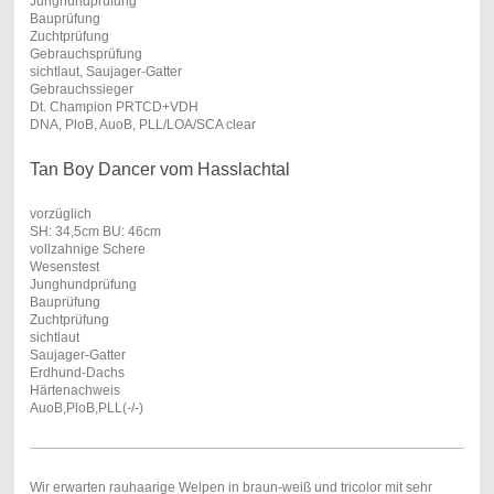
Junghundprüfung
Bauprüfung
Zuchtprüfung
Gebrauchsprüfung
sichtlaut, Saujager-Gatter
Gebrauchssieger
Dt. Champion PRTCD+VDH
DNA, PloB, AuoB, PLL/LOA/SCA clear
Tan Boy Dancer vom Hasslachtal
vorzüglich
SH: 34,5cm BU: 46cm
vollzahnige Schere
Wesenstest
Junghundprüfung
Bauprüfung
Zuchtprüfung
sichtlaut
Saujager-Gatter
Erdhund-Dachs
Härtenachweis
AuoB,PloB,PLL(-/-)
Wir erwarten rauhaarige Welpen in braun-weiß und tricolor mit sehr