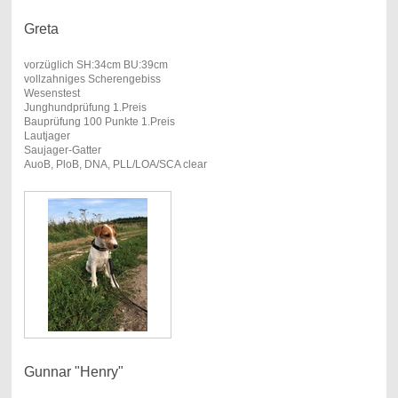
Greta
vorzüglich SH:34cm BU:39cm
vollzahniges Scherengebiss
Wesenstest
Junghundprüfung 1.Preis
Bauprüfung 100 Punkte 1.Preis
Lautjager
Saujager-Gatter
AuoB, PloB, DNA, PLL/LOA/SCA clear
Gunnar "Henry"