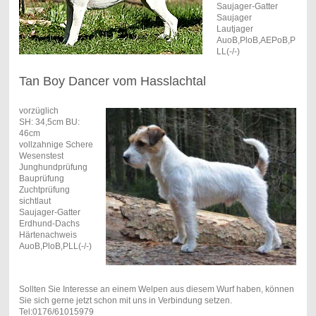
Saujager-Gatter
Saujager
Lautjager
AuoB,PloB,AEPoB,P
LL(-/-)
Tan Boy Dancer vom Hasslachtal
vorzüglich
SH: 34,5cm BU:
46cm
vollzahnige Schere
Wesenstest
Junghundprüfung
Bauprüfung
Zuchtprüfung
sichtlaut
Saujager-Gatter
Erdhund-Dachs
Härtenachweis
AuoB,PloB,PLL(-/-)
Sollten Sie Interesse an einem Welpen aus diesem Wurf haben, können
Sie sich gerne jetzt schon mit uns in Verbindung setzen.
Tel:0176/61015979