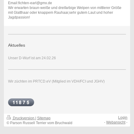
Email:fichten-earl@gmx.de
Wir erwarten braun-weiße und dreifarbige Welpen von mittlerer Größe
mit Glatthaar oder knappem Rauhaar,sehr gutem Laut und hoher
Jagdpassion!
Aktuelles
Unser D-Wurf ist am 24.02.26
Wir züchten im PRTCD.eV (Mitglied im VDH/FCI und JGHV)
Login
Druckversion
|
Sitemap
-
Webansicht
-
© Parson Russell Terrier vom Bruchwald